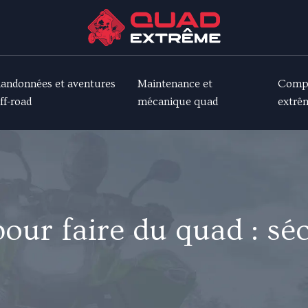
andonnées et aventures
Maintenance et
Compé
ff-road
mécanique quad
extrê
our faire du quad : séc