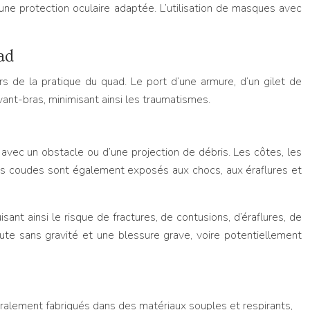
une protection oculaire adaptée. L’utilisation de masques avec
ad
rs de la pratique du quad. Le port d’une armure, d’un gilet de
ant-bras, minimisant ainsi les traumatismes.
n avec un obstacle ou d’une projection de débris. Les côtes, les
es coudes sont également exposés aux chocs, aux éraflures et
sant ainsi le risque de fractures, de contusions, d’éraflures, de
hute sans gravité et une blessure grave, voire potentiellement
néralement fabriqués dans des matériaux souples et respirants,