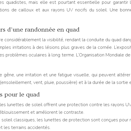
 quadistes, mais elle est pourtant essentielle pour garantir l
ions de cailloux et aux rayons UV nocifs du soleil. Une bonne 
 lors d’une randonnée en quad
re considérablement la visibilité, rendant la conduite du quad da
mples irritations à des lésions plus graves de la cornée. L’ex
tres problèmes oculaires à long terme. L’Organisation Mondiale d
êne, une irritation et une fatigue visuelle, qui peuvent altérer 
nsoleillement, vent, pluie, poussière) et à la durée de la sortie 
s pour le quad
les lunettes de soleil offrent une protection contre les rayons U
’éblouissement et améliorent le contraste.
 soleil classiques, les lunettes de protection sont conçues pour 
t les terrains accidentés.