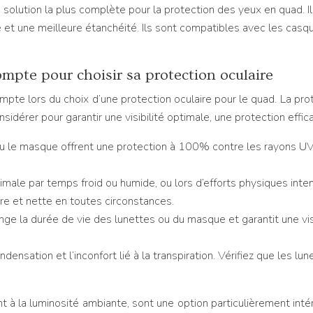
solution la plus complète pour la protection des yeux en quad. Il
e et une meilleure étanchéité. Ils sont compatibles avec les casq
mpte pour choisir sa protection oculaire
pte lors du choix d’une protection oculaire pour le quad. La prot
nsidérer pour garantir une visibilité optimale, une protection effi
ou le masque offrent une protection à 100% contre les rayons U
ptimale par temps froid ou humide, ou lors d’efforts physiques in
ire et nette en toutes circonstances.
nge la durée de vie des lunettes ou du masque et garantit une visi
densation et l’inconfort lié à la transpiration. Vérifiez que les 
à la luminosité ambiante, sont une option particulièrement intér