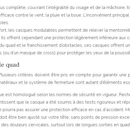
us complète, couvrant l’intégralité du visage et de la mâchoire. Il
fficace contre le vent, la pluie et la boue. L’inconvénient princip
bles.
ort, les casques modulables permettent de relever la mentonnière
. Ils offrent cependant une protection légèrement inférieure aux 
du quad et le franchissement d’obstacles, ces casques offrent une 
es (ou d’un masque de cross) pour protéger les yeux de la poussiè
de quad
 Plusieurs critères doivent être pris en compte pour garantir une
les matériaux et le système de fermeture sont autant d’éléments ess
e est homologué selon les normes de sécurité en vigueur. Recher
issent que le casque a été soumis à des tests rigoureux et rép
 pourra pas assurer une protection efficace en cas d’accident. Me
doit être bien ajusté sur votre tête, sans points de pression exces
t des douleurs cervicales, surtout lors de longues sorties en qua