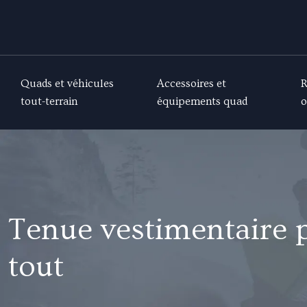
Quads et véhicules
Accessoires et
R
tout-terrain
équipements quad
o
Tenue vestimentaire p
tout