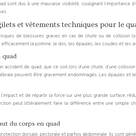
d sont dus à une mauvaise visibilité, soulignant l’importance d’
ses.
gilets et vêtements techniques pour le qu
risques de blessures graves en cas de chute ou de collision lo
ficacement la poitrine, le dos, les épaules, les coudes et les av
n quad
n accident de quad, que ce soit lors d’une chute, d’une collisio
vertébrale peuvent être gravement endommagés. Les épaules et l
impact et de répartir la force sur une plus grande surface, rédui
tion peut littéralement faire la différence entre une simple c
haut du corps en quad
 protection dorsale, pectorale et parfois abdominale. Ils sont gé