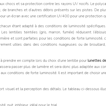
aux chocs et sa protection contre les rayons UV nocifs. Le poly
x, de branches et d’autres débris présents sur les pistes. De plu
our un écran avec une certification UV400 pour une protection o
 chacun étant adapté à des conditions de luminosité spécifiques. 
es lentilles teintées (gris, marron, fumée) réduisent l’éblou
lumière et sont parfaites pour les conditions de forte luminosité,
rement utiles dans des conditions nuageuses ou de brouillard,
 à prendre en compte lors du choix d’une lentille pour
lunettes d
aissera passer plus de lumière et sera donc plus adaptée aux cond
x conditions de forte luminosité. Il est important de choisir un
 visuel et la perception des détails. Le tableau ci-dessous illust
, nuit, intérieur, idéal pour le trial.