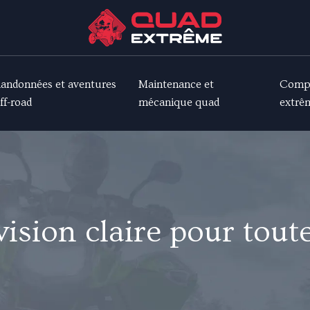
andonnées et aventures
Maintenance et
Compé
ff-road
mécanique quad
extrê
 vision claire pour tout