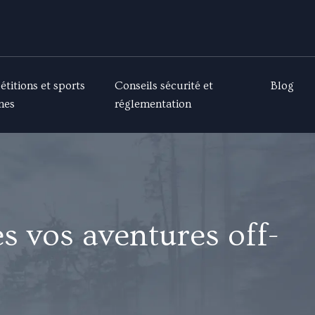
titions et sports
Conseils sécurité et
Blog
mes
réglementation
es vos aventures off-