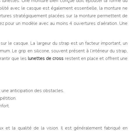
des lunettes. Une monture bien conçue doit épouser la forme du
ilité avec le casque est également essentielle, la monture ne
uvertures stratégiquement placées sur la monture permettent de
 Optez pour un modèle avec au moins 4 ouvertures d’aération. Une
s
sur le casque. La largeur du strap est un facteur important, un
um. Le grip en silicone, souvent présent à l’intérieur du strap,
rantir que les
lunettes de cross
restent en place et offrent une
 une anticipation des obstacles.
pétition.
fort.
ux et la qualité de la vision. Il est généralement fabriqué en