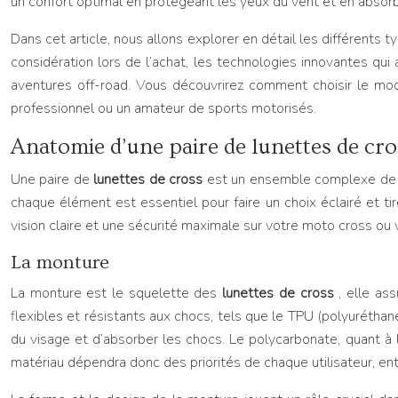
un confort optimal en protégeant les yeux du vent et en absorba
Dans cet article, nous allons explorer en détail les différents 
considération lors de l’achat, les technologies innovantes qui 
aventures off-road. Vous découvrirez comment choisir le mo
professionnel ou un amateur de sports motorisés.
Anatomie d’une paire de lunettes de c
Une paire de
lunettes de cross
est un ensemble complexe de c
chaque élément est essentiel pour faire un choix éclairé et ti
vision claire et une sécurité maximale sur votre moto cross 
La monture
La monture est le squelette des
lunettes de cross
, elle as
flexibles et résistants aux chocs, tels que le TPU (polyuréthan
du visage et d’absorber les chocs. Le polycarbonate, quant à l
matériau dépendra donc des priorités de chaque utilisateur, entre