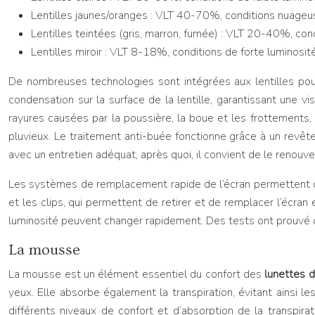
Lentilles jaunes/oranges : VLT 40-70%, conditions nuageuse
Lentilles teintées (gris, marron, fumée) : VLT 20-40%, condi
Lentilles miroir : VLT 8-18%, conditions de forte luminosit
De nombreuses technologies sont intégrées aux lentilles pour
condensation sur la surface de la lentille, garantissant une v
rayures causées par la poussière, la boue et les frottements, 
pluvieux. Le traitement anti-buée fonctionne grâce à un revê
avec un entretien adéquat, après quoi, il convient de le renouve
Les systèmes de remplacement rapide de l’écran permettent de 
et les clips, qui permettent de retirer et de remplacer l’écr
luminosité peuvent changer rapidement. Des tests ont prouvé
La mousse
La mousse est un élément essentiel du confort des
lunettes 
yeux. Elle absorbe également la transpiration, évitant ainsi les
différents niveaux de confort et d’absorption de la transpira