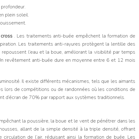
 profondeur.
 plein soleil.
blouissement.
 cross
. Les traitements anti-buée empêchent la formation de
iration. Les traitements anti-rayures protègent la lentille des
repoussent l’eau et la boue, améliorant la visibilité par temps
r. Un revêtement anti-buée dure en moyenne entre 6 et 12 mois
inosité. Il existe différents mécanismes, tels que les aimants
les lors de compétitions ou de randonnées où les conditions de
t d’écran de 70% par rapport aux systèmes traditionnels.
 empêchant la poussière, la boue et le vent de pénétrer dans les
mousses, allant de la simple densité à la triple densité, offrant
irculation de l’air, réduisant ainsi la formation de buée. Les