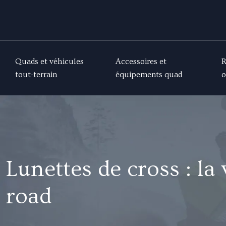
Quads et véhicules
Accessoires et
R
tout-terrain
équipements quad
o
Lunettes de cross : la
road