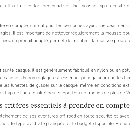
 offrant un confort personnalisé. Une mousse triple densité of
dre en compte, surtout pour les personnes ayant une peau sensib
lergies. Il est important de nettoyer régulièrement la mousse pour
er, avec un produit adapté, permet de maintenir la mousse propre
ss
sur le casque. Il est généralement fabriqué en nylon ou en poly
e casque. Un bon réglage est essentiel pour garantir que les lu
che les lunettes de glisser sur le casque, même en conditions ex
n strap de haute qualité peut supporter une traction de plus de 
es critères essentiels à prendre en compte
r pleinement de ses aventures off-road en toute sécurité et avec
iques, le type d’activité pratiquée et le budget disponible. Pren