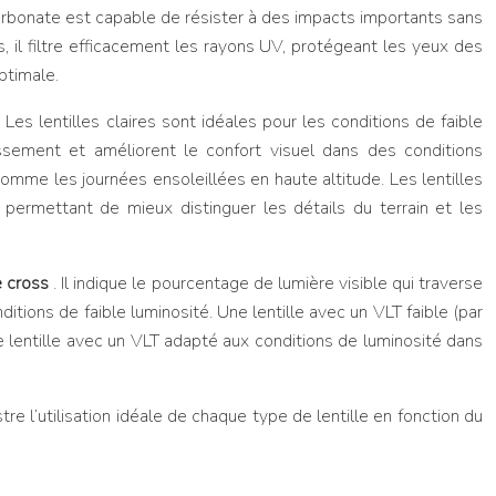
carbonate est capable de résister à des impacts importants sans
s, il filtre efficacement les rayons UV, protégeant les yeux des
ptimale.
Les lentilles claires sont idéales pour les conditions de faible
issement et améliorent le confort visuel dans des conditions
 comme les journées ensoleillées en haute altitude. Les lentilles
 permettant de mieux distinguer les détails du terrain et les
e cross
. Il indique le pourcentage de lumière visible qui traverse
itions de faible luminosité. Une lentille avec un VLT faible (par
e lentille avec un VLT adapté aux conditions de luminosité dans
re l’utilisation idéale de chaque type de lentille en fonction du