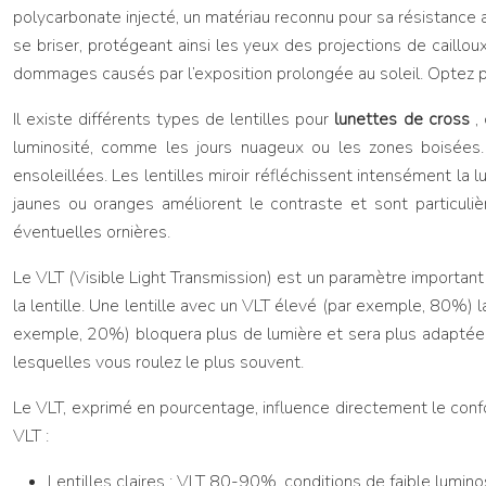
polycarbonate injecté, un matériau reconnu pour sa résistance 
se briser, protégeant ainsi les yeux des projections de caillou
dommages causés par l’exposition prolongée au soleil. Optez p
Il existe différents types de lentilles pour
lunettes de cross
,
luminosité, comme les jours nuageux ou les zones boisées. L
ensoleillées. Les lentilles miroir réfléchissent intensément la 
jaunes ou oranges améliorent le contraste et sont particuliè
éventuelles ornières.
Le VLT (Visible Light Transmission) est un paramètre important
la lentille. Une lentille avec un VLT élevé (par exemple, 80%) l
exemple, 20%) bloquera plus de lumière et sera plus adaptée au
lesquelles vous roulez le plus souvent.
Le VLT, exprimé en pourcentage, influence directement le confort
VLT :
Lentilles claires : VLT 80-90%, conditions de faible luminosité