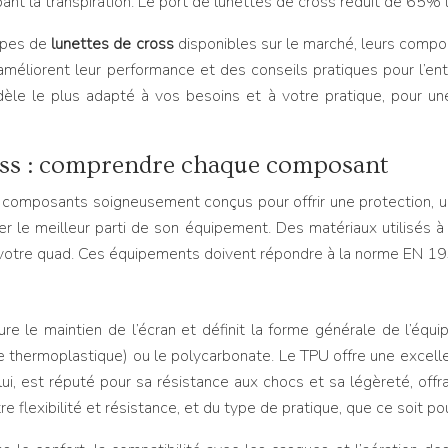
nt la transpiration. Le port de lunettes de cross réduit de 65% l
types de
lunettes de cross
disponibles sur le marché, leurs compo
améliorent leur performance et des conseils pratiques pour l’ent
dèle le plus adapté à vos besoins et à votre pratique, pour u
ross : comprendre chaque composant
omposants soigneusement conçus pour offrir une protection, u
rer le meilleur parti de son équipement. Des matériaux utilisés 
ou votre quad. Ces équipements doivent répondre à la norme EN 1
sure le maintien de l’écran et définit la forme générale de l’éq
e thermoplastique) ou le polycarbonate. Le TPU offre une excelle
ui, est réputé pour sa résistance aux chocs et sa légèreté, offr
 flexibilité et résistance, et du type de pratique, que ce soit po