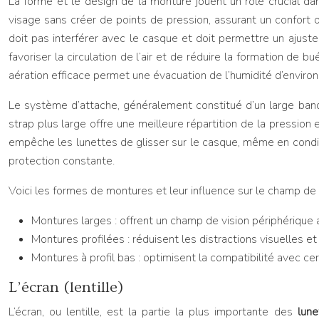
La forme et le design de la monture jouent un rôle crucial da
visage sans créer de points de pression, assurant un confort
doit pas interférer avec le casque et doit permettre un ajust
favoriser la circulation de l’air et de réduire la formation de
aération efficace permet une évacuation de l’humidité d’environ
Le système d’attache, généralement constitué d’un large band
strap plus large offre une meilleure répartition de la pression
empêche les lunettes de glisser sur le casque, même en condi
protection constante.
Voici les formes de montures et leur influence sur le champ de 
Montures larges : offrent un champ de vision périphérique 
Montures profilées : réduisent les distractions visuelles et
Montures à profil bas : optimisent la compatibilité avec cer
L’écran (lentille)
L’écran, ou lentille, est la partie la plus importante des
lun