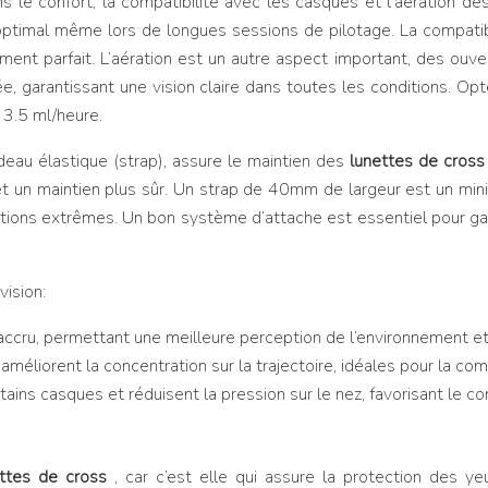
ns le confort, la compatibilité avec les casques et l’aération 
 optimal même lors de longues sessions de pilotage. La compatib
ement parfait. L’aération est un autre aspect important, des o
 buée, garantissant une vision claire dans toutes les conditions.
 3.5 ml/heure.
eau élastique (strap), assure le maintien des
lunettes de cros
 et un maintien plus sûr. Un strap de 40mm de largeur est un minim
tions extrêmes. Un bon système d’attache est essentiel pour ga
vision:
accru, permettant une meilleure perception de l’environnement et
 améliorent la concentration sur la trajectoire, idéales pour la com
tains casques et réduisent la pression sur le nez, favorisant le con
ettes de cross
, car c’est elle qui assure la protection des ye