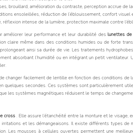
s, brouillard, amélioration du contraste, perception accrue de la
tions ensoleillées, réduction de l’éblouissement, confort visuel en
é, réflexion intense de la lumière, protection maximale contre l’é
 améliorer leur performance et leur durabilité des
lunettes de
ision claire même dans des conditions humides ou de forte transp
prolongeant ainsi sa durée de vie. Les traitements hydrophobes 
tement absorbant l’humidité ou en intégrant un petit ventilateu
ler.
changer facilement de lentille en fonction des conditions de lum
an en quelques secondes. Ces systèmes sont particulièrement uti
 que les systèmes magnétiques réduisent le temps de changemen
de cross
. Elle assure l’étanchéité entre la monture et le visage,
 irritations et les démangeaisons. Il existe différents types de 
tion. Les mousses à cellules ouvertes permettent une meilleure c