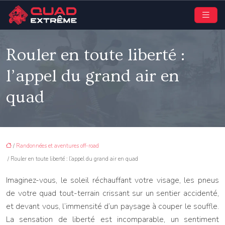
Rouler en toute liberté :
l’appel du grand air en
quad
/
Randonnées et aventures off-road
/ Rouler en toute liberté : l’appel du grand air en quad
Imaginez-vous, le soleil réchauffant votre visage, les pneus
de votre quad tout-terrain crissant sur un sentier accidenté,
et devant vous, l’immensité d’un paysage à couper le souffle.
La sensation de liberté est incomparable, un sentiment