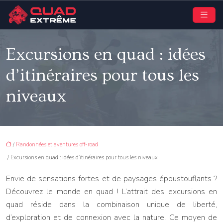
Excursions en quad : idées
d’itinéraires pour tous les
niveaux
/
Randonnées et aventures off-road
/ Excursions en quad : idées d’itinéraires pour tous les niveaux
Envie de sensations fortes et de paysages époustouflants ?
Découvrez le monde en quad ! L’attrait des excursions en
quad réside dans la combinaison unique de liberté,
d’exploration et de connexion avec la nature. Ce moyen de